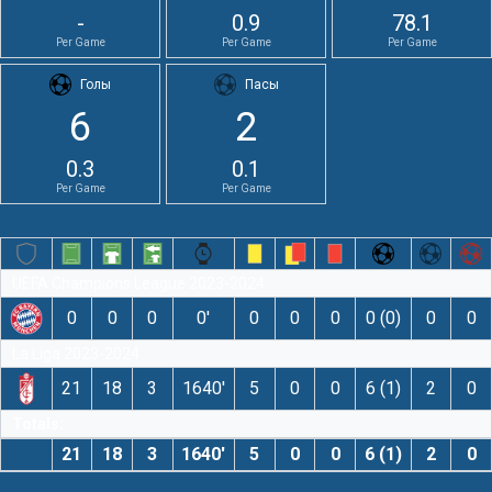
-
0.9
78.1
Per Game
Per Game
Per Game
Голы
Пасы
6
2
0.3
0.1
Per Game
Per Game
UEFA Champions League 2023-2024
0
0
0
0′
0
0
0
0 (0)
0
0
La Liga 2023-2024
21
18
3
1640′
5
0
0
6 (1)
2
0
Totals:
21
18
3
1640′
5
0
0
6 (1)
2
0