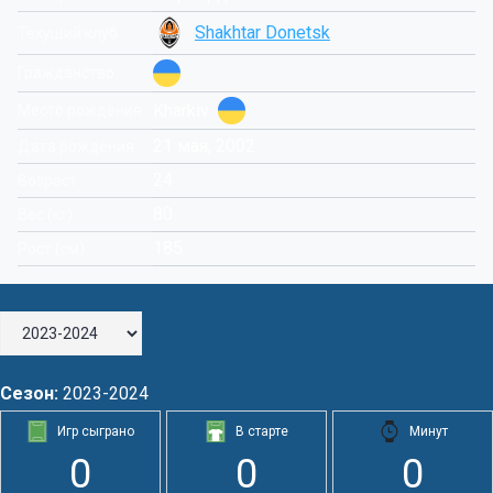
Shakhtar Donetsk
Текущий клуб
Гражданство
Kharkiv
Место рождения
21 мая, 2002
Дата рождения
24
Возраст
80
Вес (кг)
185
Рост (см)
Сезон:
2023-2024
Игр сыграно
В старте
Минут
0
0
0