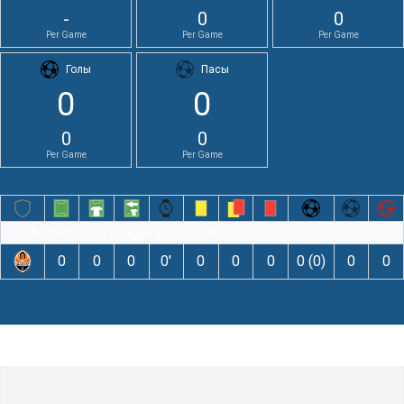
-
0
0
Per Game
Per Game
Per Game
Голы
Пасы
0
0
0
0
Per Game
Per Game
UEFA Champions League 2023-2024
0
0
0
0′
0
0
0
0 (0)
0
0
Оставьте комментарий
Комментарий