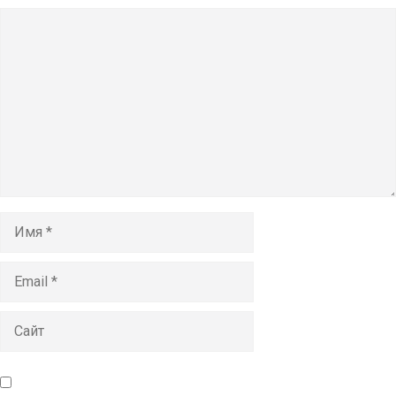
Комментарий
Имя
Email
Сайт
Сохранить моё имя, email и адрес сайта в этом браузере
для последующих моих комментариев.