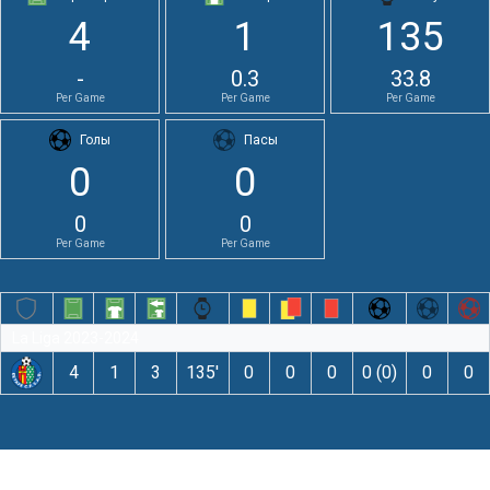
4
1
135
-
0.3
33.8
Per Game
Per Game
Per Game
Голы
Пасы
0
0
0
0
Per Game
Per Game
La Liga 2023-2024
4
1
3
135′
0
0
0
0 (0)
0
0
Оставьте комментарий