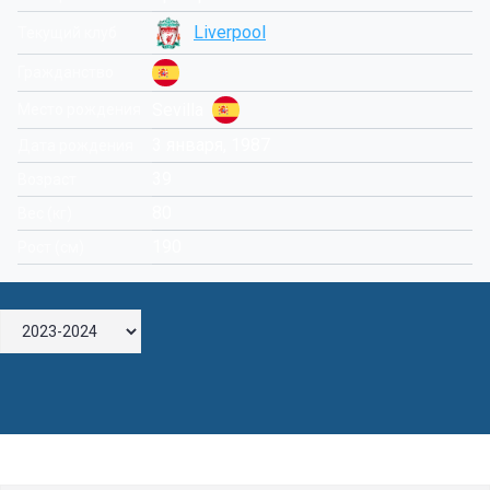
Liverpool
Текущий клуб
Гражданство
Sevilla
Место рождения
3 января, 1987
Дата рождения
39
Возраст
80
Вес (кг)
190
Рост (см)
Оставьте комментарий