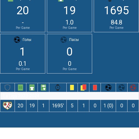
20
19
1695
-
1.0
84.8
Per Game
Per Game
Per Game
Голы
Пасы
1
0
0.1
0
Per Game
Per Game
La Liga 2023-2024
20
19
1
1695′
5
1
0
1 (0)
0
0
Оставьте комментарий