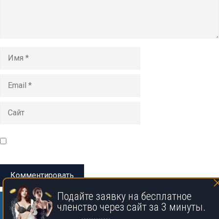
Имя
Email
Сайт
Сохранить моё имя, email и адрес сайта в этом браузере
для последующих моих комментариев.
Подайте заявку на бесплатное
членство через сайт за 3 минуты.