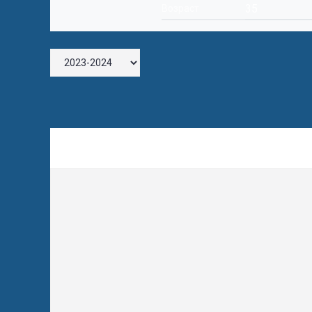
35
Возраст
Оставьте комментарий
Комментарий