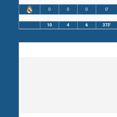
UEFA Champions League 2023-2024
0
0
0
0′
Totals:
10
4
6
373′
Оставьте комментарий
Комментарий