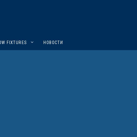
OW FIXTURES
НОВОСТИ