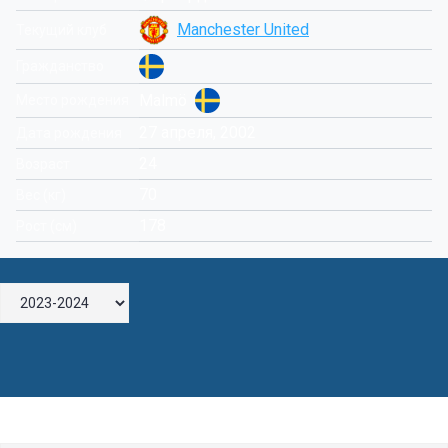
Manchester United
Текущий клуб
Гражданство
Malmö
Место рождения
27 апреля, 2002
Дата рождения
24
Возраст
70
Вес (кг)
178
Рост (см)
Оставьте комментарий