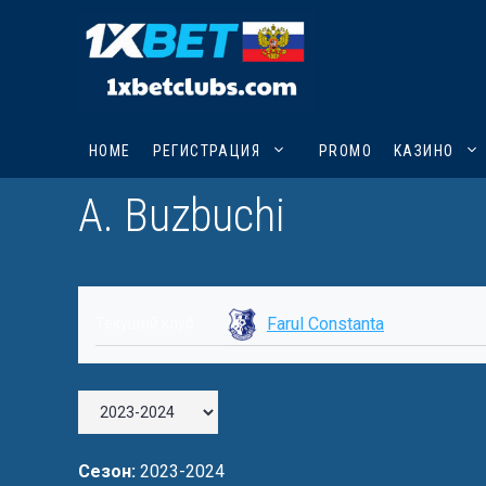
Перейти
к
содержимому
HOME
PЕГИСТРАЦИЯ
PROMO
KАЗИНО
A. Buzbuchi
Farul Constanta
Текущий клуб
Сезон:
2023-2024