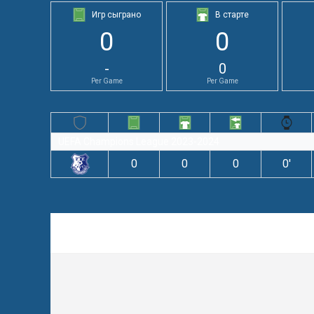
Игр сыграно
В старте
0
0
-
0
Per Game
Per Game
UEFA Champions League 2023-2024
0
0
0
0′
Оставьте комментарий
Комментарий