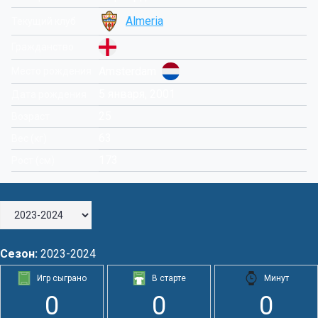
Almeria
Текущий клуб
Гражданство
Amsterdam
Место рождения
5 января, 2001
Дата рождения
25
Возраст
63
Вес (кг)
173
Рост (см)
Сезон:
2023-2024
Игр сыграно
В старте
Минут
0
0
0