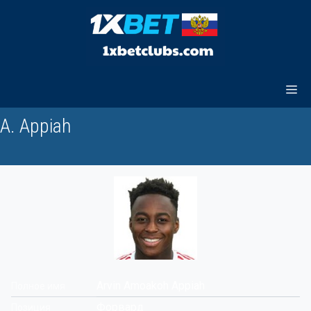
Перейти
к
содержимому
A. Appiah
Arvin Amoakoh Appiah
Полное имя
Форвард
Позиция