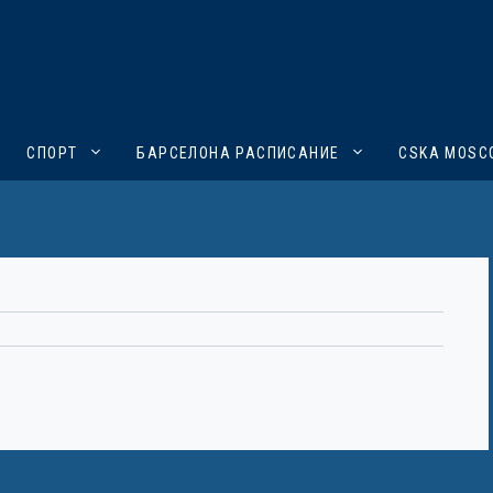
СПОРТ
БАРСЕЛОНА РАСПИСАНИЕ
CSKA MOSC