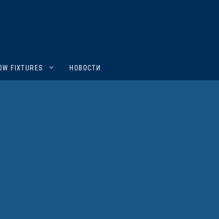
OW FIXTURES
НОВОСТИ