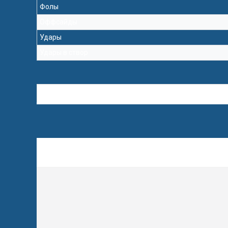
Фолы
Оффсайды
Удары
Удары в створ
Lịch thi đấu
Оставьте комментарий
Комментарий