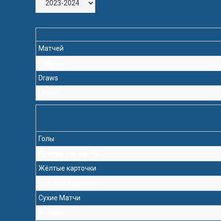
Матчей
Победы
Draws
Losses
Голы
Пропущено мячей
Жёлтые карточки
Красные карточки
Сухие Матчи
Угловые