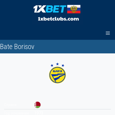
Перейти
к
содержимому
Bate Borisov
Страна
1973
Год основания